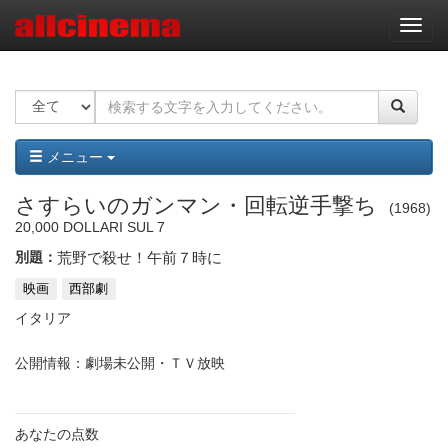
ナ
ビ
ゲ
ー
シ
ョ
ン
メニュー
さすらいのガンマン・回転逆手撃ち
1968
20,000 DOLLARI SUL 7
別題：
荒野で殺せ！午前７時に
映画
西部劇
イタリア
公開情報：劇場未公開・ＴＶ放映
あなたの点数