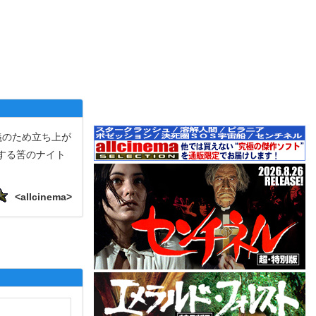
義のため立ち上が
する筈のナイト
.
<allcinema>