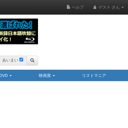
ヘルプ
ゲスト さん
あいまい
y/DVD
映画賞
リストマニア