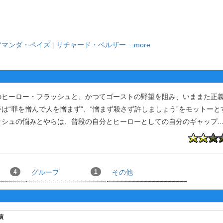
アマンダ・ペイズ
|
リチャード・ベルザー
...more
ヒーロー・フラッシュと、かつてゴーストの野望を阻み、いままた正
は“罪を憎んで人を憎まず”、“憎まず殺さず許しましょう”をモットーと
ッシュの悩みとやらは、普段の自分とヒーローとしての自分のギャップ
..
4
グループ
1
その他
演