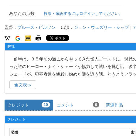
あなたの点数
投票・確認するにはログインしてください。
監督：
ブルース・ビルソン
出演：
ジョン・ウェズリー・シップ
|
解説
前半は、３５年前の過去からやってきた怪人ゴーストに、現代の
った謎のヒーロー・ナイトシェードが協力して戦いを挑む話。後半
シェードが、犯罪者達を惨殺し始めた謎を追う話。とうとうフラ
全文表示
クレジット
10
コメント
0
関連作品
クレジット
監督
出