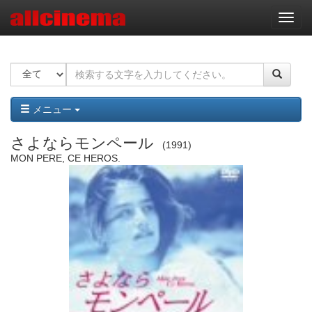
ナ
ビ
ゲ
ー
シ
ョ
ン
メニュー
さよならモンペール
1991
MON PERE, CE HEROS.