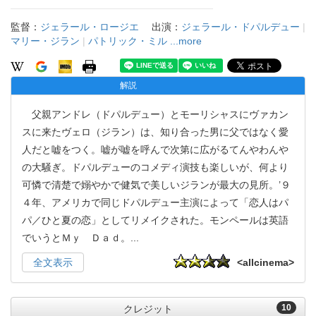
監督：
ジェラール・ロージエ
出演：
ジェラール・ドパルデュー
|
マリー・ジラン
|
パトリック・ミル
...more
解説
父親アンドレ（ドパルデュー）とモーリシャスにヴァカン
スに来たヴェロ（ジラン）は、知り合った男に父ではなく愛
人だと嘘をつく。嘘が嘘を呼んで次第に広がるてんやわんや
の大騒ぎ。ドパルデューのコメディ演技も楽しいが、何より
可憐で清楚で嫋やかで健気で美しいジランが最大の見所。’９
４年、アメリカで同じドパルデュー主演によって「恋人はパ
パ／ひと夏の恋」としてリメイクされた。モンペールは英語
でいうとＭｙ Ｄａｄ。
...
全文表示
<allcinema>
10
クレジット