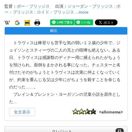
監督：
ボー・ブリッジス
出演：
ジョーダン・ブリッジス
|
ボ
ー・ブリッジス
|
ロイド・ブリッジス
...more
解説
トラヴィスは棒登りも苦手な気の弱い１２歳の少年で、ジ
ェイソンとスティーヴの二人の兄との喧嘩も絶えない。ある
日、トラヴィスは感謝祭のディナー用に捕えられたがちょう
を預けられ、面倒をまかされる事になった。チェスターと名
付けたそのがちょうとトラヴィスは次第に仲よくなっていく
が、約束を重んじる父は少年にがちょうを殺すことを命じる
のだった……。
ブレイン＆ブレントン・ヨーガソンの児童小説を原作とし
た
...
全文表示
<allcinema>
21
クレジット