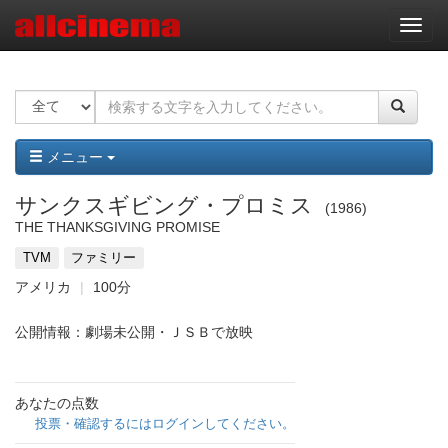
ナ
ビ
ゲ
ー
シ
ョ
ン
メニュー
サンクスギビング・プロミス
1986
THE THANKSGIVING PROMISE
TVM
ファミリー
アメリカ
100分
公開情報：劇場未公開・ＪＳＢで放映
あなたの点数
投票・確認するにはログインしてください。