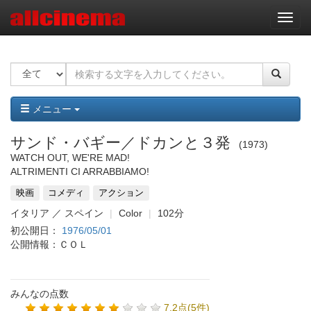
ナ
ビ
ゲ
ー
シ
ョ
ン
メニュー
サンド・バギー／ドカンと３発
1973
WATCH OUT, WE'RE MAD!
ALTRIMENTI CI ARRABBIAMO!
映画
コメディ
アクション
イタリア ／ スペイン
Color
102分
初公開日：
1976/05/01
公開情報：ＣＯＬ
みんなの点数
7.2点(5件)