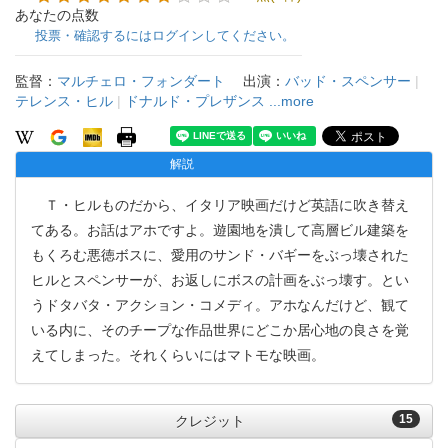
あなたの点数
投票・確認するにはログインしてください。
監督：
マルチェロ・フォンダート
出演：
バッド・スペンサー
|
テレンス・ヒル
|
ドナルド・プレザンス
...more
解説
Ｔ・ヒルものだから、イタリア映画だけど英語に吹き替え
てある。お話はアホですよ。遊園地を潰して高層ビル建築を
もくろむ悪徳ボスに、愛用のサンド・バギーをぶっ壊された
ヒルとスペンサーが、お返しにボスの計画をぶっ壊す。とい
うドタバタ・アクション・コメディ。アホなんだけど、観て
いる内に、そのチープな作品世界にどこか居心地の良さを覚
えてしまった。それくらいにはマトモな映画。
15
クレジット