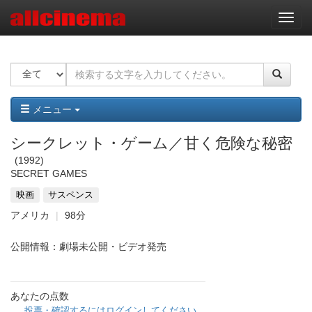
ナ
ビ
ゲ
ー
シ
ョ
ン
メニュー
シークレット・ゲーム／甘く危険な秘密
1992
SECRET GAMES
映画
サスペンス
アメリカ
98分
公開情報：劇場未公開・ビデオ発売
あなたの点数
投票・確認するにはログインしてください。