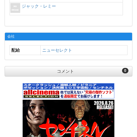
ジャック・レミー
会社
配給
ニューセレクト
0
コメント