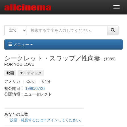
ナ
ビ
ゲ
ー
シ
ョ
ン
メニュー
シークレット・スワップ／性向妻
1989
FOR YOU LOVE
映画
エロティック
アメリカ
Color
64分
初公開日：
1990/07/28
公開情報：ニューセレクト
あなたの点数
投票・確認するにはログインしてください。