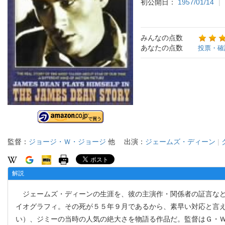
初公開日：
1957/01/14
みんなの点数
あなたの点数
投票・確
監督：
ジョージ・Ｗ・ジョージ
他
出演：
ジェームズ・ディーン
|
解説
ジェームズ・ディーンの生涯を、彼の主演作・関係者の証言など
イオグラフィ。その死が５５年９月であるから、素早い対応と言
い）、ジミーの当時の人気の絶大さを物語る作品だ。監督はＧ・