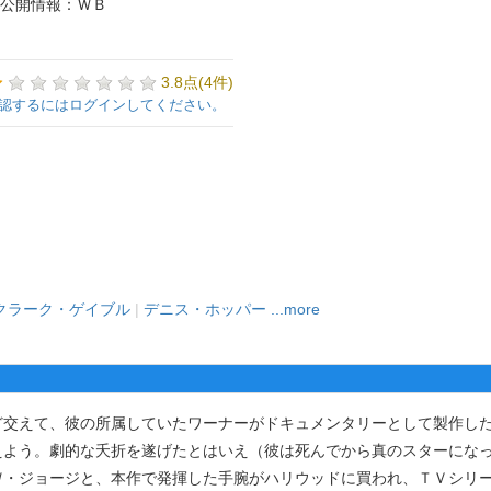
公開情報：ＷＢ
3.8点(4件)
認するにはログインしてください。
クラーク・ゲイブル
|
デニス・ホッパー
...more
交えて、彼の所属していたワーナーがドキュメンタリーとして製作し
えよう。劇的な夭折を遂げたとはいえ（彼は死んでから真のスターにな
Ｗ・ジョージと、本作で発揮した手腕がハリウッドに買われ、ＴＶシリ