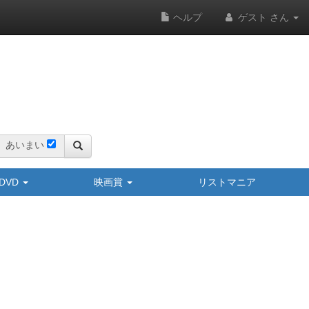
ヘルプ
ゲスト さん
あいまい
y/DVD
映画賞
リストマニア