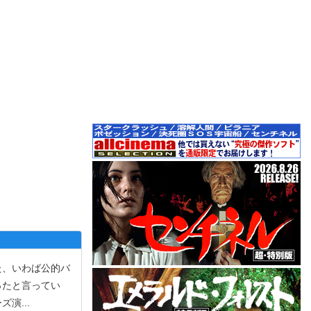
た、いわば公的バ
ったと言ってい
ーズ演
...