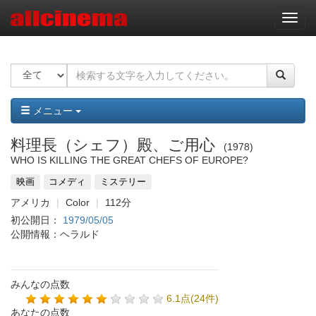
ナ
ビ
ゲ
ー
シ
ョ
ン
メニュー
料理長（シェフ）殿、ご用心
1978
WHO IS KILLING THE GREAT CHEFS OF EUROPE?
映画
コメディ
ミステリー
アメリカ
Color
112分
初公開日：
1979/05/05
公開情報：ヘラルド
みんなの点数
6.1点(24件)
あなたの点数