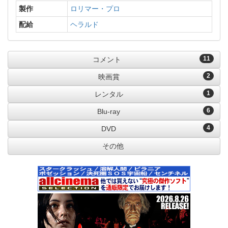
製作
ロリマー・プロ
配給
ヘラルド
11
コメント
2
映画賞
1
レンタル
6
Blu-ray
4
DVD
その他