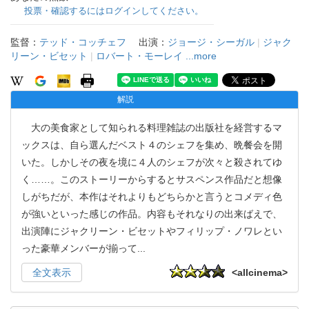
投票・確認するにはログインしてください。
監督：
テッド・コッチェフ
出演：
ジョージ・シーガル
|
ジャク
リーン・ビセット
|
ロバート・モーレイ
...more
解説
大の美食家として知られる料理雑誌の出版社を経営するマ
ックスは、自ら選んだベスト４のシェフを集め、晩餐会を開
いた。しかしその夜を境に４人のシェフが次々と殺されてゆ
く……。このストーリーからするとサスペンス作品だと想像
しがちだが、本作はそれよりもどちらかと言うとコメディ色
が強いといった感じの作品。内容もそれなりの出来ばえで、
出演陣にジャクリーン・ビセットやフィリップ・ノワレとい
った豪華メンバーが揃って
...
全文表示
<allcinema>