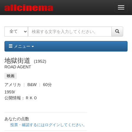
ナ
ビ
ゲ
ー
シ
ョ
ン
メニュー
地獄街道
1952
ROAD AGENT
映画
アメリカ
B&W
60分
1959/
公開情報：ＲＫＯ
あなたの点数
投票・確認するにはログインしてください。