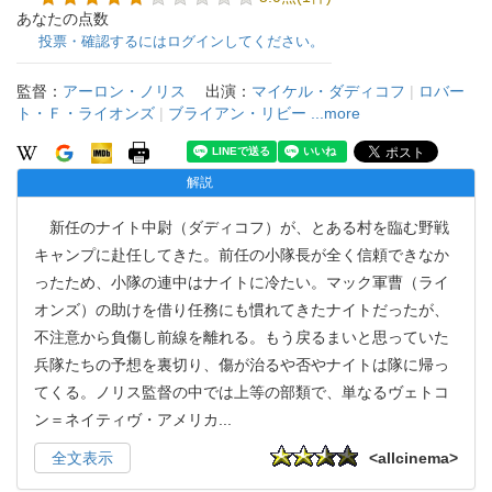
あなたの点数
投票・確認するにはログインしてください。
監督：
アーロン・ノリス
出演：
マイケル・ダディコフ
|
ロバー
ト・Ｆ・ライオンズ
|
ブライアン・リビー
...more
解説
新任のナイト中尉（ダディコフ）が、とある村を臨む野戦
キャンプに赴任してきた。前任の小隊長が全く信頼できなか
ったため、小隊の連中はナイトに冷たい。マック軍曹（ライ
オンズ）の助けを借り任務にも慣れてきたナイトだったが、
不注意から負傷し前線を離れる。もう戻るまいと思っていた
兵隊たちの予想を裏切り、傷が治るや否やナイトは隊に帰っ
てくる。ノリス監督の中では上等の部類で、単なるヴェトコ
ン＝ネイティヴ・アメリカ
...
全文表示
<allcinema>