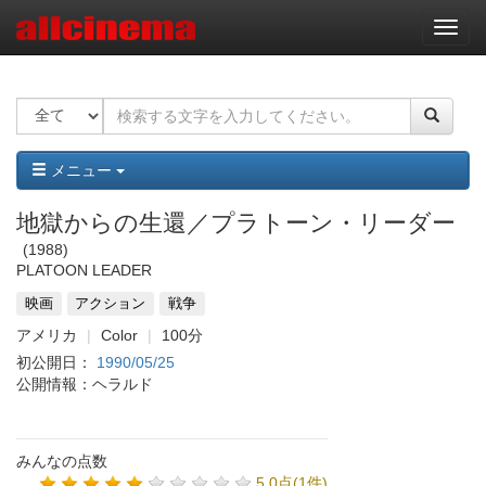
ナ
ビ
ゲ
ー
シ
ョ
ン
メニュー
地獄からの生還／プラトーン・リーダー
1988
PLATOON LEADER
映画
アクション
戦争
アメリカ
Color
100分
初公開日：
1990/05/25
公開情報：ヘラルド
みんなの点数
5.0点(1件)