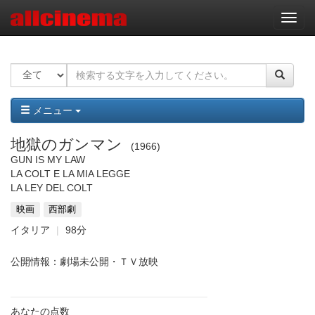
ナ
ビ
ゲ
ー
シ
ョ
ン
メニュー
地獄のガンマン
1966
GUN IS MY LAW
LA COLT E LA MIA LEGGE
LA LEY DEL COLT
映画
西部劇
イタリア
98分
公開情報：劇場未公開・ＴＶ放映
あなたの点数