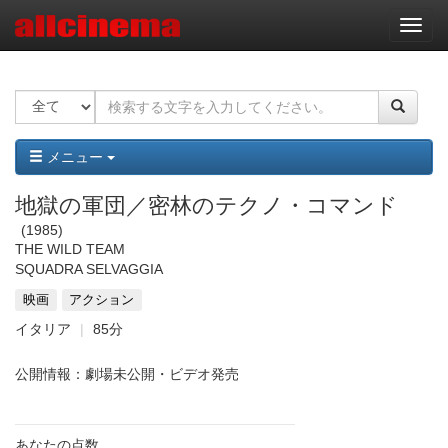
ナ
ビ
ゲ
ー
シ
ョ
ン
メニュー
地獄の軍団／密林のテクノ・コマンド
1985
THE WILD TEAM
SQUADRA SELVAGGIA
映画
アクション
イタリア
85分
公開情報：劇場未公開・ビデオ発売
あなたの点数