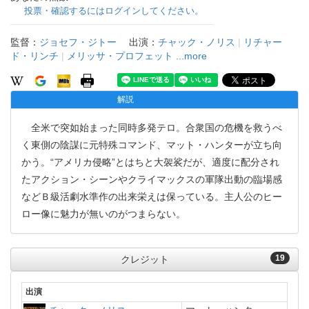
投票・確認するにはログインしてください。
監督：
ジョセフ・ジトー
出演：
チャック・ノリス
|
リチャー
ド・リンチ
|
メリッサ・プロフェット
...more
解説
全米で突如始まった同時多発テロ。合衆国の危機を救うべ
く東側の陰謀に元特殊コマンド、マット・ハンターが立ち向
かう。“アメリカ侵略”とはちと大袈裟だが、適度に配分され
たアクション・シーンやクライマックスの軍隊出動の臨場感
などＢ級活劇水準作の出来栄えは保っている。主人公のヒー
ロー像に魅力が無いのがつまらない。
19
クレジット
出演