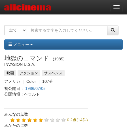
ナ
ビ
ゲ
ー
シ
ョ
ン
メニュー
地獄のコマンド
1985
INVASION U.S.A.
映画
アクション
サスペンス
アメリカ
Color
107分
初公開日：
1986/07/05
公開情報：ヘラルド
みんなの点数
6.2点(14件)
あなたの点数