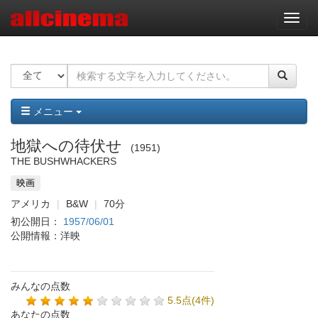
ナ
ビ
ゲ
ー
シ
ョ
ン
メニュー
地獄への待伏せ
1951
THE BUSHWHACKERS
映画
アメリカ
B&W
70分
初公開日：
1957/06/01
公開情報：洋映
みんなの点数
5.5点(4件)
あなたの点数