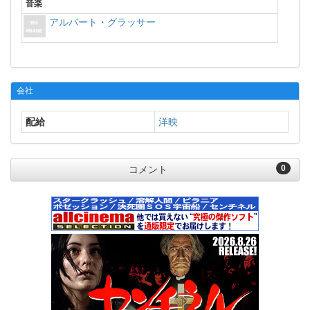
音楽
アルバート・グラッサー
会社
配給
洋映
0
コメント