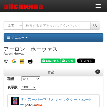
ナ
ビ
ゲ
ー
シ
ョ
ン
メニュー
アーロン・ホーヴァス
Aaron Horvath
4
作品
職種
表示数
ザ・スーパーマリオギャラクシー・ムービ
ー
2026