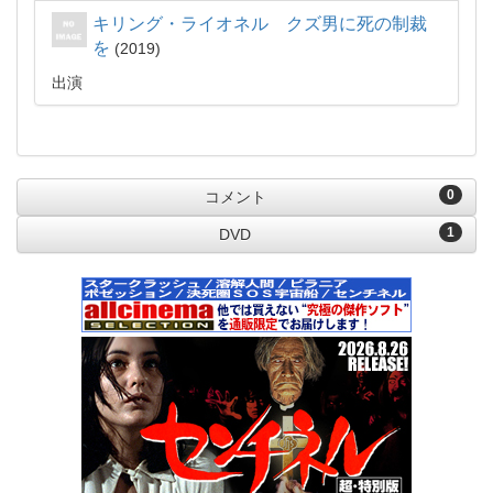
キリング・ライオネル クズ男に死の制裁
を
2019
出演
0
コメント
1
DVD