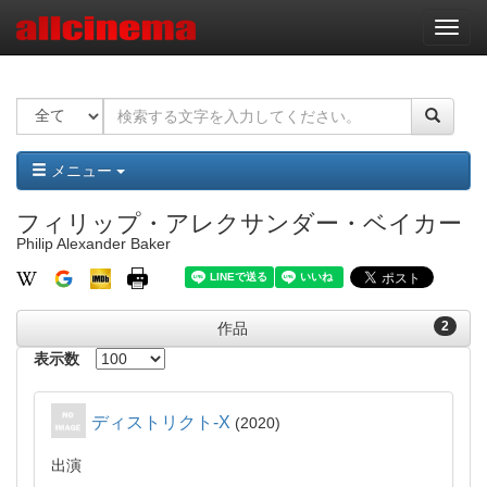
ナ
ビ
ゲ
ー
シ
ョ
ン
メニュー
フィリップ・アレクサンダー・ベイカー
Philip Alexander Baker
2
作品
表示数
ディストリクト-X
2020
出演