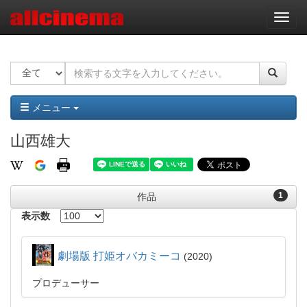
ナ
ビ
ゲ
ー
シ
ョ
ン
メニュー
山西雄大
1
作品
表示数
劇場版 打姫オバカミーコ
2020
プロデューサー