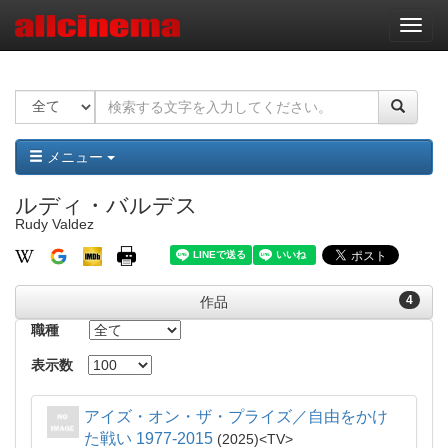
ナ
ビ
ゲ
ー
シ
ョ
ン
メニュー
ルディ・バルデス
Rudy Valdez
4
作品
職種
表示数
アイズ・オン・ザ・プライズ／自由をかけ
た戦い 1977-2015
2025
TV