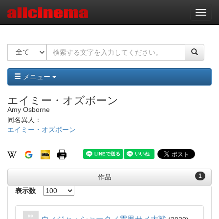
ナ
ビ
ゲ
ー
シ
ョ
ン
メニュー
エイミー・オズボーン
Amy Osborne
同名異人：
エイミー・オズボーン
1
作品
表示数