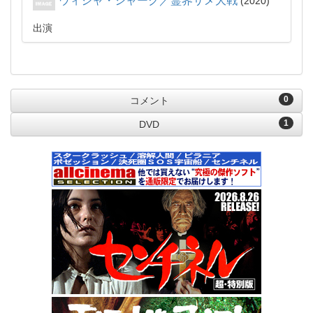
ウィジャ・シャーク／霊界サメ大戦
2020
出演
0
コメント
1
DVD