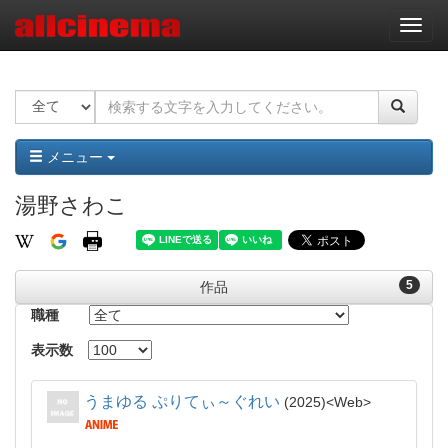
ナ
ビ
ゲ
ー
シ
ョ
ン
メニュー
湯野さわこ
5
作品
職種
表示数
うまゆる ぷりてぃ～ぐれい
2025
Web