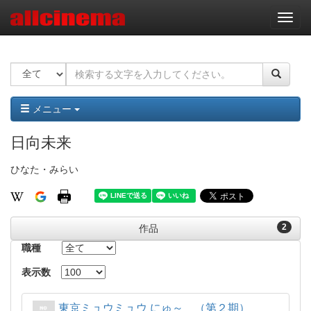
ナ
ビ
ゲ
ー
シ
ョ
ン
メニュー
日向未来
ひなた・みらい
2
作品
職種
表示数
東京ミュウミュウ にゅ～ （第２期）