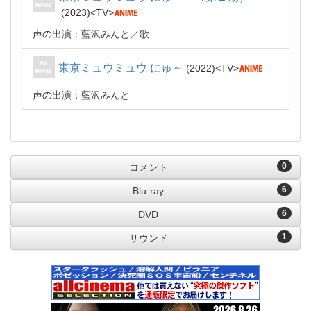
2023
TV
声の出演：藍沢みんと
歌
東京ミュウミュウ にゅ～
2022
TV
声の出演：藍沢みんと
0
コメント
6
Blu-ray
6
DVD
1
サウンド