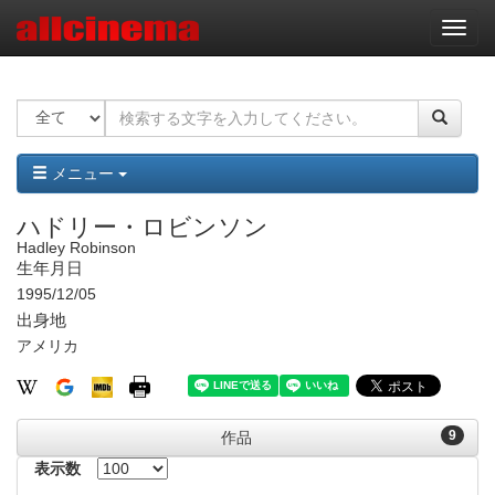
ナ
ビ
ゲ
ー
シ
ョ
ン
メニュー
ハドリー・ロビンソン
Hadley Robinson
生年月日
1995/12/05
出身地
アメリカ
9
作品
表示数