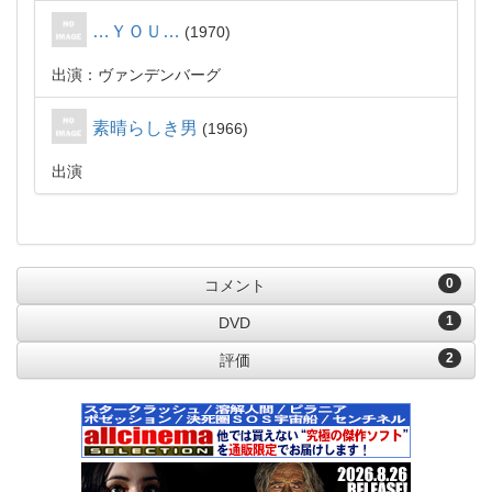
…ＹＯＵ…
1970
出演：ヴァンデンバーグ
素晴らしき男
1966
出演
0
コメント
1
DVD
2
評価