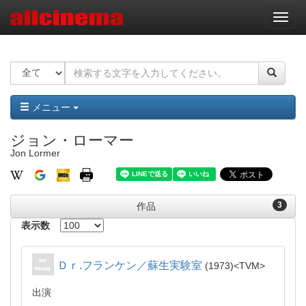
ナ
ビ
ゲ
ー
シ
ョ
ン
メニュー
ジョン・ローマー
Jon Lormer
3
作品
表示数
Ｄｒ.フランケン／蘇生実験室
1973
TVM
出演