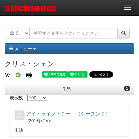
ナ
ビ
ゲ
ー
シ
ョ
ン
メニュー
クリス・シェン
1
作品
表示数
アイ・ライク・ユー （シーズン２）
2016
TV
出演