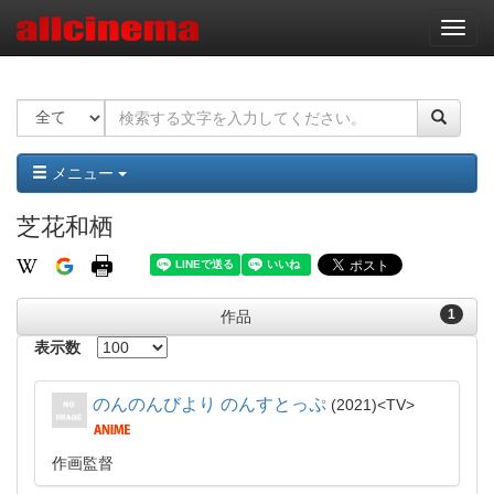
ナ
ビ
ゲ
ー
シ
ョ
ン
メニュー
芝花和栖
1
作品
表示数
のんのんびより のんすとっぷ
2021
TV
作画監督