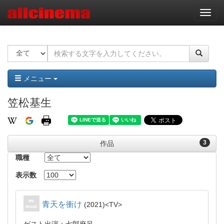
ナ
ビ
ゲ
ー
シ
ョ
ン
メニュー
笠松基生
3
作品
職種
表示数
青天を衝け
2021
TV