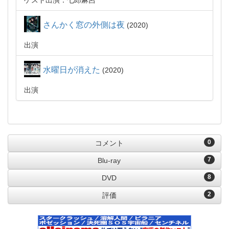
ゲスト出演：七郎麻呂
さんかく窓の外側は夜
2020
出演
水曜日が消えた
2020
出演
0
コメント
7
Blu-ray
8
DVD
2
評価