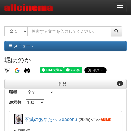
ナ
ビ
ゲ
ー
シ
ョ
ン
メニュー
堀ほのか
7
作品
職種
表示数
不滅のあなたへ Season3
2025
TV