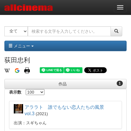
ナ
ビ
ゲ
ー
シ
ョ
ン
メニュー
荻田忠利
1
作品
表示数
アララト 誰でもない恋人たちの風景
vol.3
2021
出演：スギちゃん