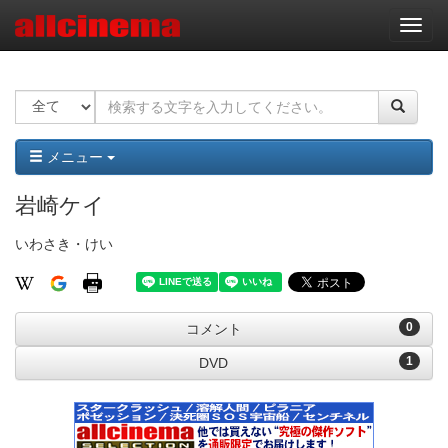
ナ
ビ
ゲ
ー
シ
ョ
ン
メニュー
岩崎ケイ
いわさき・けい
0
コメント
1
DVD