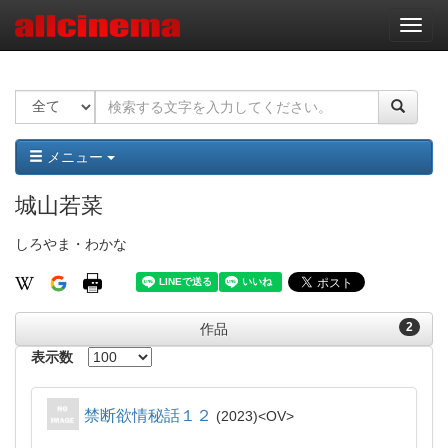
ナ
ビ
ゲ
ー
シ
ョ
ン
メニュー
城山若菜
しろやま・わかな
2
作品
表示数
禁断欲情秘話１２
2023
OV