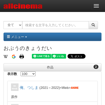
ナ
ビ
ゲ
ー
シ
ョ
ン
メニュー
おぷうのきょうだい
2
作品
表示数
俺、つしま
2021～2022
Web
原作