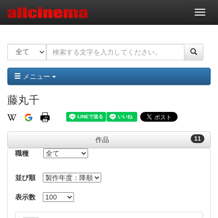
ナ
ビ
ゲ
ー
シ
ョ
ン
メニュー
藤丸千
11
作品
職種
並び順
表示数