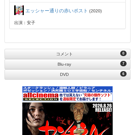
エッシャー通りの赤いポスト
2020
出演：安子
0
コメント
7
Blu-ray
6
DVD