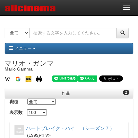
ナ
ビ
ゲ
ー
シ
ョ
ン
メニュー
マリオ・ガンマ
Mario Gamma
2
作品
職種
表示数
ハートブレイク・ハイ （シーズン７）
1999
TV