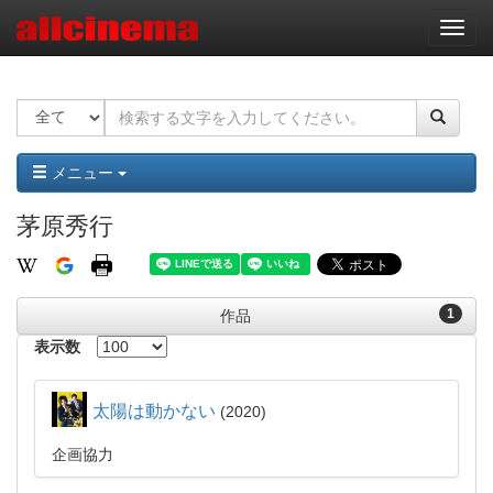
ナ
ビ
ゲ
ー
シ
ョ
ン
メニュー
茅原秀行
1
作品
表示数
太陽は動かない
2020
企画協力