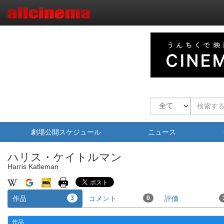
劇場公開スケジュール
ニュース
ハリス・ケイトルマン
Harris Katleman
作品
3
コメント
0
評価
作品