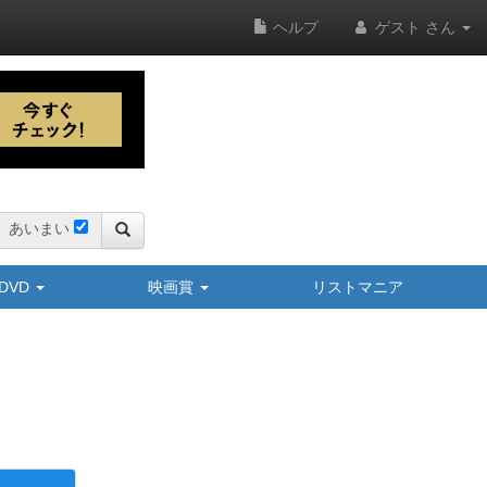
ヘルプ
ゲスト さん
あいまい
y/DVD
映画賞
リストマニア