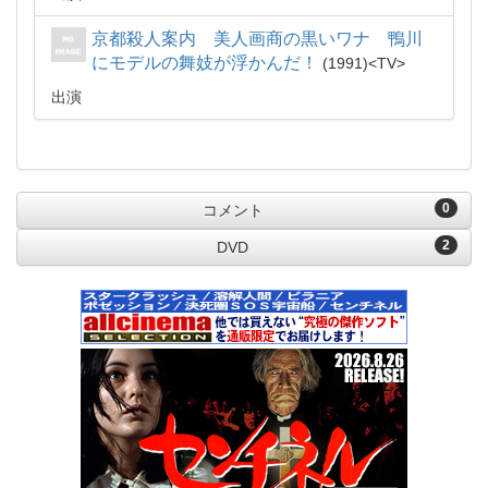
京都殺人案内 美人画商の黒いワナ 鴨川
にモデルの舞妓が浮かんだ！
1991
TV
出演
0
コメント
2
DVD