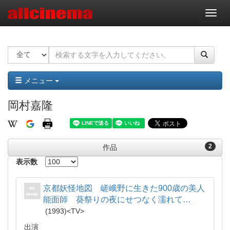
ナ
ビ
ゲ
ー
シ
ョ
ン
メニュー
岡村嘉隆
2
作品
表示数
京都妖怪地図 嵯峨野に生きた900歳の美人
能面師 葵祭りの夜にせつなく濡れて…
1993
TV
出演