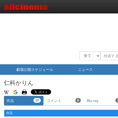
劇場公開スケジュール
ニュース
仁科かりん
作品
10
コメント
0
Blu-ray
作品