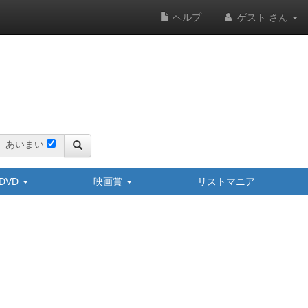
ヘルプ
ゲスト さん
あいまい
y/DVD
映画賞
リストマニア