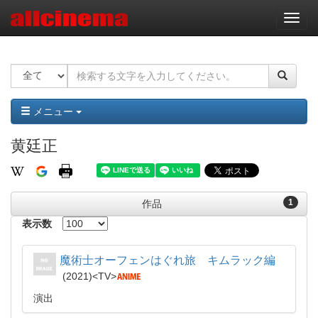
ナ
ビ
ゲ
ー
シ
ョ
ン
メニュー
黄廷正
1
作品
表示数
魔術士オーフェンはぐれ旅 キムラック編
2021
TV
演出