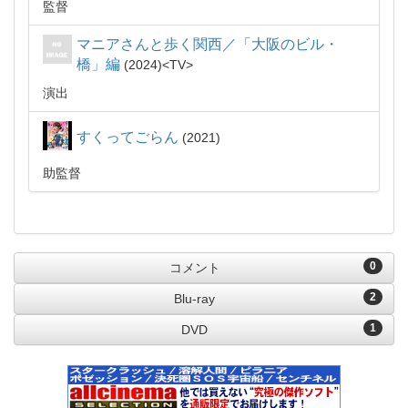
監督
マニアさんと歩く関西／「大阪のビル・
橋」編
2024
TV
演出
すくってごらん
2021
助監督
0
コメント
2
Blu-ray
1
DVD