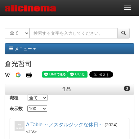
ナ
ビ
ゲ
ー
シ
ョ
ン
メニュー
倉光哲司
3
作品
職種
表示数
A Table ～ノスタルジックな休日～
2024
TV