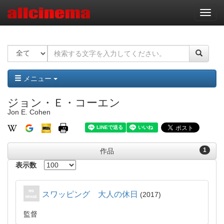
ナ
ビ
ゲ
ー
シ
ョ
ン
メニュー
ジョン・Ｅ・コーエン
Jon E. Cohen
1
作品
表示数
スワッピング 大人の休日
2017
監督