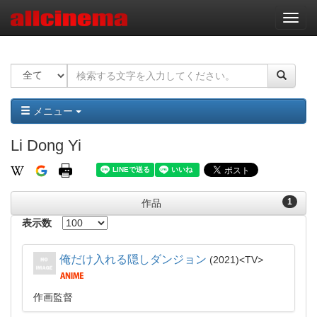
ナ
ビ
ゲ
ー
シ
ョ
ン
メニュー
Li Dong Yi
1
作品
表示数
俺だけ入れる隠しダンジョン
2021
TV
作画監督