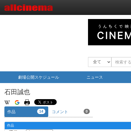
劇場公開スケジュール
ニュース
石田誠也
作品
14
コメント
0
作品