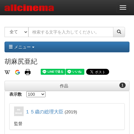
ナ
ビ
ゲ
ー
シ
ョ
ン
メニュー
胡麻尻亜紀
1
作品
表示数
１５歳の総理大臣
2019
監督