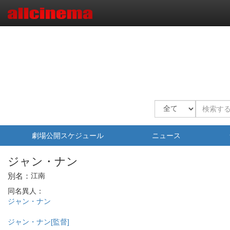
劇場公開スケジュール
ニュース
ジャン・ナン
別名：
江南
同名異人：
ジャン・ナン
ジャン・ナン[監督]