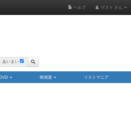
ヘルプ
ゲスト さん
あいまい
y/DVD
映画賞
リストマニア