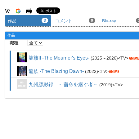
作品
3
コメント
0
Blu-ray
作品
職種
龍族II -The Mourner's Eyes-
2025～2026
TV
龍族 -The Blazing Dawn-
2022
TV
九州縹緲録 ～宿命を継ぐ者～
2019
TV