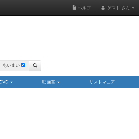
ヘルプ
ゲスト さん
あいまい
y/DVD
映画賞
リストマニア