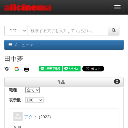
ナ
ビ
ゲ
ー
シ
ョ
ン
メニュー
田中夢
2
作品
職種
表示数
アクト
2022