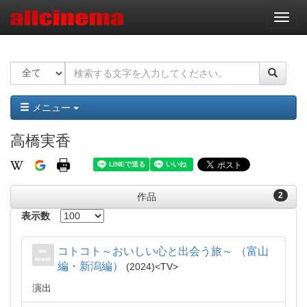
ナ
ビ
ゲ
ー
シ
ョ
ン
メニュー
高橋実香
2
作品
表示数
コトコト～おいしい心と出会う旅～ （富山
編・新潟編）
2024
TV
演出