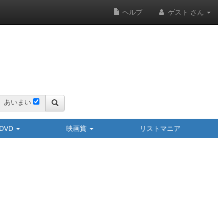
ヘルプ
ゲスト さん
あいまい
y/DVD
映画賞
リストマニア