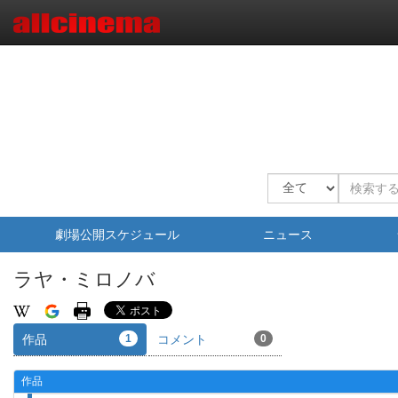
劇場公開スケジュール
ニュース
ラヤ・ミロノバ
作品
1
コメント
0
作品