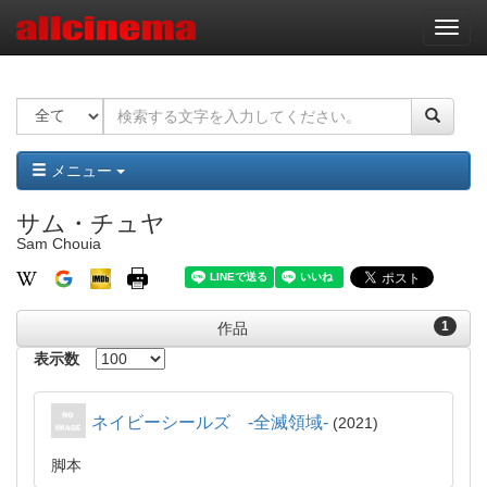
ナ
ビ
ゲ
ー
シ
ョ
ン
メニュー
サム・チュヤ
Sam Chouia
1
作品
表示数
ネイビーシールズ -全滅領域-
2021
脚本